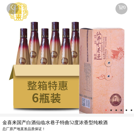

0
金喜来国产白酒仙临水巷子特曲52度浓香型纯粮酒
总厂原产地直发品质保证！